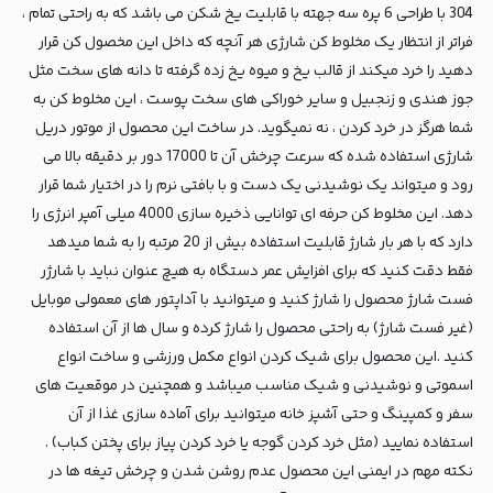
304 با طراحی 6 پره سه جهته با قابلیت یخ شکن می باشد که به راحتی تمام ،
فراتر از انتظار یک مخلوط کن شارژی هر آنچه که داخل این مخصول کن قرار
دهید را خرد میکند از قالب یخ و میوه یخ زده گرفته تا دانه های سخت مثل
جوز هندی و زنجبیل و سایر خوراکی های سخت پوست ، این مخلوط کن به
شما هرگز در خرد کردن ، نه نمیگوید. در ساخت این محصول از موتور دریل
شارژی استفاده شده که سرعت چرخش آن تا 17000 دور بر دقیقه بالا می
رود و میتواند یک نوشیدنی یک دست و با بافتی نرم را در اختیار شما قرار
دهد. این مخلوط کن حرفه ای توانایی ذخیره سازی 4000 میلی آمپر انرژی را
دارد که با هر بار شارژ قابلیت استفاده بیش از 20 مرتبه را به شما میدهد
فقط دقت کنید که برای افزایش عمر دستگاه به هیچ عنوان نباید با شارژر
فست شارژ محصول را شارژ کنید و میتوانید با آداپتور های معمولی موبایل
(غیر فست شارژ) به راحتی محصول را شارژ کرده و سال ها از آن استفاده
کنید .این محصول برای شیک کردن انواع مکمل ورزشی و ساخت انواع
اسموتی و نوشیدنی و شیک مناسب میباشد و همچنین در موقعیت های
سفر و کمپینگ و حتی آشپز خانه میتوانید برای آماده سازی غذا از آن
استفاده نمایید (مثل خرد کردن گوجه یا خرد کردن پیاز برای پختن کباب) .
نکته مهم در ایمنی این محصول عدم روشن شدن و چرخش تیغه ها در