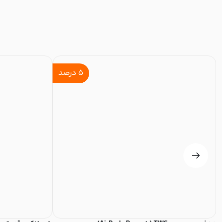
۵
درصد