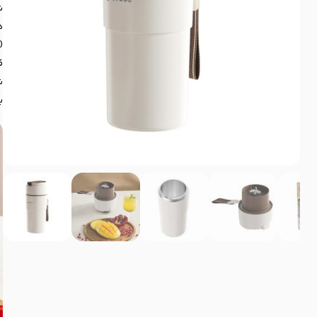
ش
ش
ب