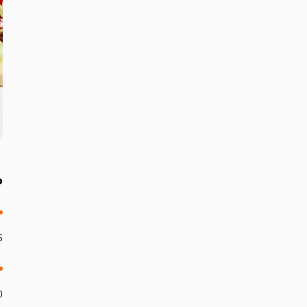
م
55
350