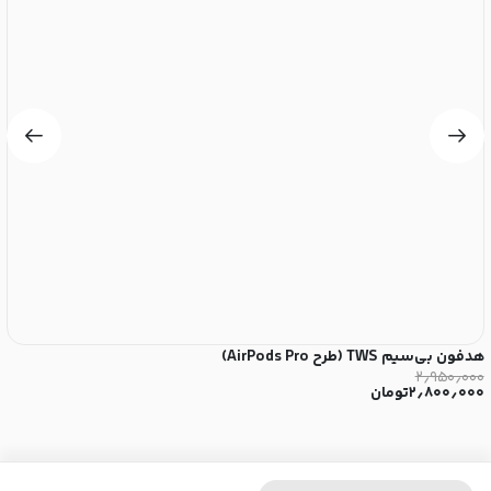
هدفون بی‌سیم TWS (طرح AirPods Pro)
پاو
۰
۲٫۹۵۰٫۰۰۰
۲٫۸۰۰٫۰۰۰
تومان
۰