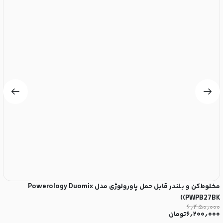
مخلوط‌کن و بلندر قابل حمل پاورولوژی مدل Powerology Duomix
مخل
۰
(PWPB27BK)
۰
۶٫۴۵۰٫۰۰۰
۶٫۲۰۰٫۰۰۰
تومان