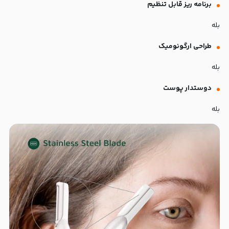
برنامه ریز قابل تنظیم
بله
طراحی ارگونومیک
بله
دوستدار پوست
بله