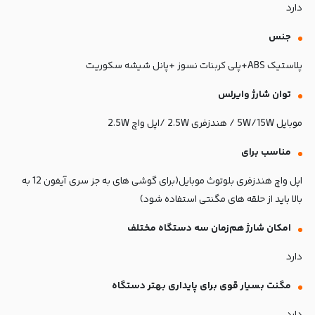
دارد
جنس
پلاستیک ABS+پلی کربنات نسوز +پانل شیشه سکوریت
توان شارژ وایرلس
موبایل 5W/15W / هندزفری 2.5W /اپل واچ 2.5W
مناسب برای
اپل واچ هندزفری بلوتوث موبایل(برای گوشی های به جز سری آیفون 12 به
بالا باید از حلقه های مگنتی استفاده شود)
امکان شارژ هم‌زمان سه دستگاه مختلف
دارد
مگنت بسیار قوی برای پایداری بهتر دستگاه