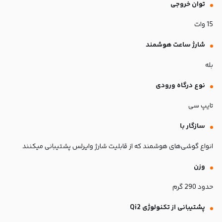
توان خروجی
15 وات
شارژ ساعت هوشمند
بله
نوع درگاه ورودی
تایپ سی
سازگار با
انواع گوشی‌های هوشمند که از قابلیت شارژ وایرلس پشتیبانی میکنند
وزن
حدود 290 گرم
پشتیبانی از تکنولوژی Qi2