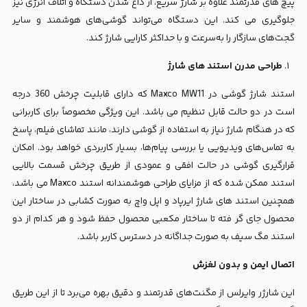
پیچ های قدرتمند علاوه بر شارژ سریع، از داغ شدن دستگاه و اتلاف انرژی نیز
جلوگیری می کند. این دستگاه می‌تواند گوشی‌های هوشمند و سایر
گجت‌های سازگار را به‌سرعت و با حداکثر کارایی شارژ کند.
طراحی مدرن استند های شارژ
استند شارژ گوشی در Maxco MW11 که دارای قابلیت چرخش 360 درجه
است در دو حالت قابل تنظیم می باشد. این ویژگی مخصوصاً برای کاربرانی
که در هنگام شارژ نیاز به استفاده از گوشی دارند، مانند تماشای فیلم، پاسخ
به تماس‌های ویدیویی یا بررسی پیام‌ها، بسیار کاربردی خواهد بود. امکان
قرارگیری گوشی در حالت افقی و عمودی از طریق چرخش قسمت بالایی
استند ممکن شده که از مزایای طراحی هوشمندانه استند Maxco می باشد،
همچنین استند های شارژ ایرپاد و اپل واچ به صورت کشابی در ساختار این
محصول جای گر فته تا ساختار مکعبی محصول حفظ شود و هر کدام از دو
استند مگ سیف به صورت جداگانه در دسترس کاربر باشد.
اتصال ایمن و بدون لغزش
این شارژر وایرلس از مگنت‌های قدرتمند و دقیق بهره می‌برد تا از این طریق