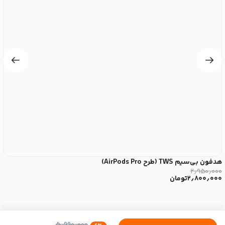
هدفون بی‌سیم TWS (طرح AirPods Pro)
پاو
۰
۲٫۹۵۰٫۰۰۰
۲٫۸۰۰٫۰۰۰
تومان
۰