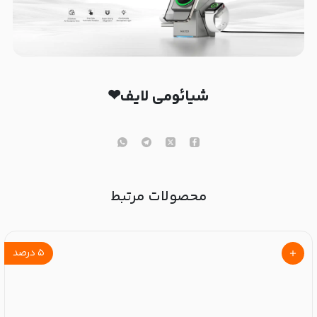
شیائومی لایف❤
محصولات مرتبط
۵
درصد