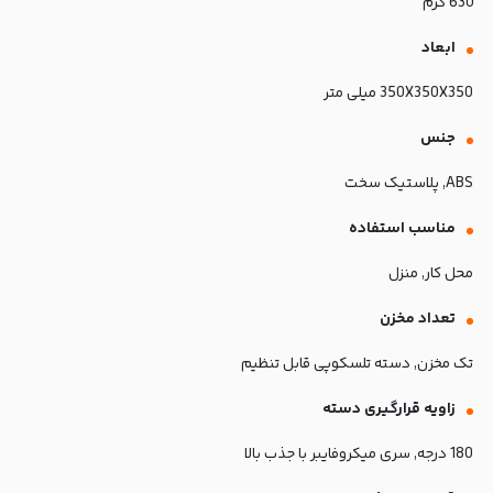
630 گرم
ابعاد
350X350X350 میلی متر
جنس
ABS, پلاستیک سخت
مناسب استفاده
محل کار, منزل
تعداد مخزن
تک مخزن, دسته تلسکوپی قابل تنظیم
زاویه قرارگیری دسته
180 درجه, سری میکروفایبر با جذب بالا