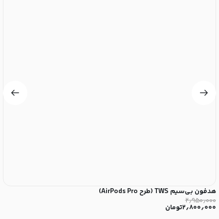
هدفون بی‌سیم TWS (طرح AirPods Pro)
پاو
۰
۲٫۹۵۰٫۰۰۰
۲٫۸۰۰٫۰۰۰
تومان
۰