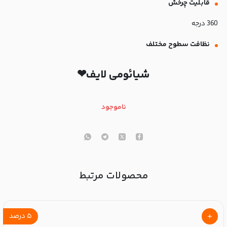
قابلیت چرخش
360 درجه
نظافت سطوح مختلف
شیائومی لایف❤
ناموجود
محصولات مرتبط
۵
درصد