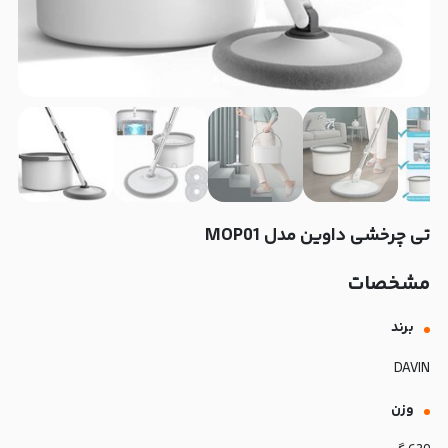
تی چرخشی داوین مدل MOP01
مشخصات
برند
DAVIN
وزن